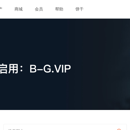
产
商城
会员
帮助
饼干