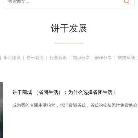
饼干发展
———
|  
学习建议
  |  
饼干观点
  |  
行业资讯
  |  
知识分享
  | 
创作分享
  |  
非技赋能
  
饼干商城 （省团生活）：为什么选择省团生活！
成为我的省团生活粉丝，您消费能省钱，省钱的收益累计免费换会员！