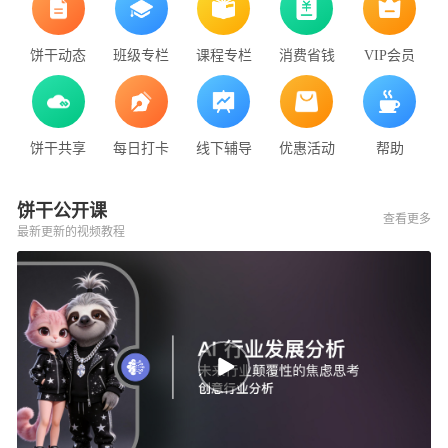
饼干动态
班级专栏
课程专栏
消费省钱
VIP会员
饼干共享
每日打卡
线下辅导
优惠活动
帮助
饼干公开课
查看更多
最新更新的视频教程