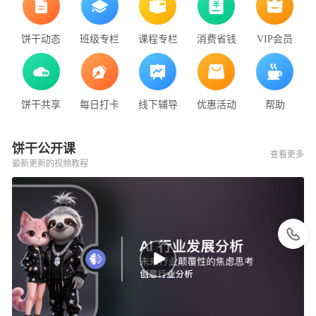
饼干动态
班级专栏
课程专栏
消费省钱
VIP会员
饼干共享
每日打卡
线下辅导
优惠活动
帮助
饼干公开课
查看更多
最新更新的视频教程