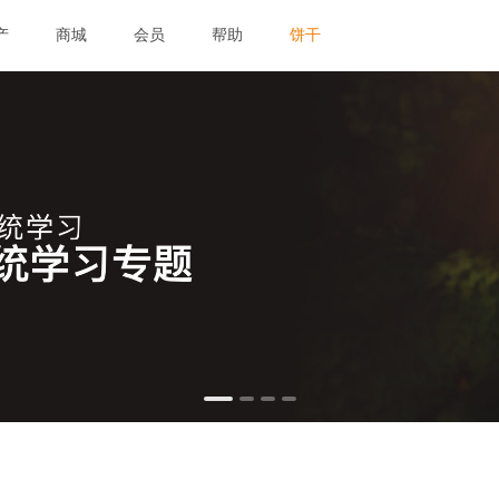
产
商城
会员
帮助
饼干