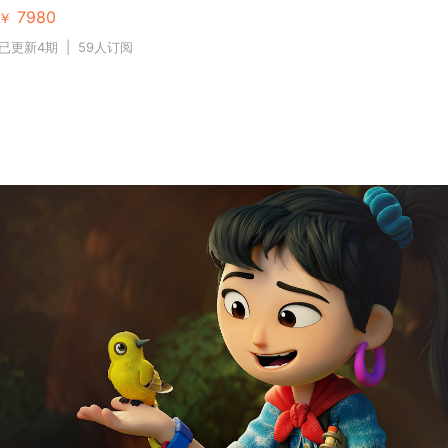
7980
￥
已更新4期
|
59人订阅