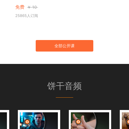
免费
￥
10
25865人订阅
全部公开课
饼干音频
———