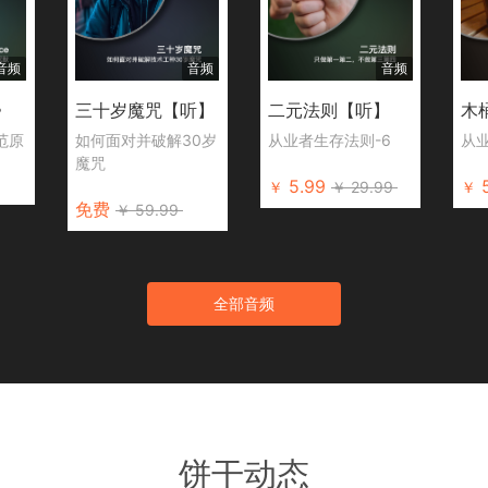
音频
音频
音频
》
三十岁魔咒【听】
二元法则【听】
木
鱼范原
如何面对并破解30岁
从业者生存法则-6
从
魔咒
5.99
￥
￥
29.99
￥
免费
￥
59.99
全部音频
饼干动态