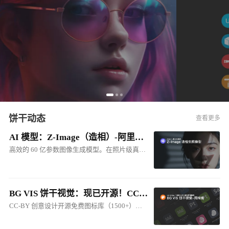
饼干动态
查看更多
AI 模型：Z-Image（造相）-阿里出品的多模态生图模型
高效的 60 亿参数图像生成模型。在照片级真实感图像生成和中英双语文本渲染方面效果突出，其品质可与 FLUX.2 等顶级商业模型媲美
BG VIS 饼干视觉：现已开源！CC-BY 创意设计开源免费图标库
CC-BY 创意设计开源免费图标库（1500+），包括：软件图标、硬件图标、人工智能图标、网站图标、产品图标、系统图标等...