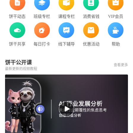
饼干动态
班级专栏
课程专栏
消费省钱
VIP会员
饼干共享
每日打卡
线下辅导
优惠活动
帮助
饼干公开课
查看更多
最新更新的视频教程