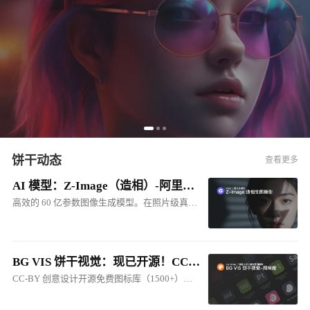
饼干动态
查看更多
AI 模型：Z-Image（造相）-阿里出品的多模态生图模型
高效的 60 亿参数图像生成模型。在照片级真实感图像生成和中英双语文本渲染方面效果突出，其品质可与 FLUX.2 等顶级商业模型媲美
BG VIS 饼干视觉：现已开源！CC-BY 创意设计开源免费图标库
CC-BY 创意设计开源免费图标库（1500+），包括：软件图标、硬件图标、人工智能图标、网站图标、产品图标、系统图标等...