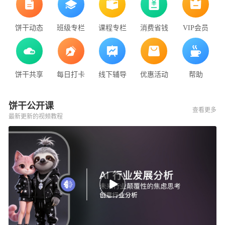
饼干动态
班级专栏
课程专栏
消费省钱
VIP会员
饼干共享
每日打卡
线下辅导
优惠活动
帮助
饼干公开课
查看更多
最新更新的视频教程