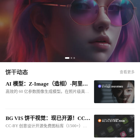
饼干动态
查看更多
AI 模型：Z-Image（造相）-阿里出品的多模态生图模型
高效的 60 亿参数图像生成模型。在照片级真实感图像生成和中英双语文本渲染方面效果突出，其品质可与 FLUX.2 等顶级商业模型媲美
BG VIS 饼干视觉：现已开源！CC-BY 创意设计开源免费图标库
CC-BY 创意设计开源免费图标库（1500+），包括：软件图标、硬件图标、人工智能图标、网站图标、产品图标、系统图标等...