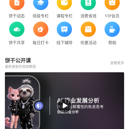
饼干动态
班级专栏
课程专栏
消费省钱
VIP会员
饼干共享
每日打卡
线下辅导
优惠活动
帮助
饼干公开课
查看更多
最新更新的视频教程