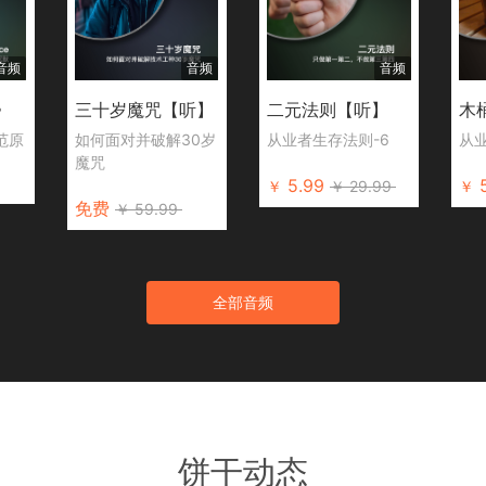
音频
音频
音频
》
三十岁魔咒【听】
二元法则【听】
木
鱼范原
如何面对并破解30岁
从业者生存法则-6
从
魔咒
5.99
￥
￥
29.99
￥
免费
￥
59.99
全部音频
饼干动态