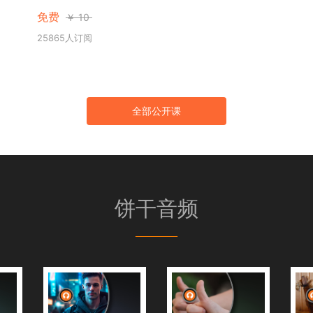
免费
￥
10
25865人订阅
全部公开课
饼干音频
———