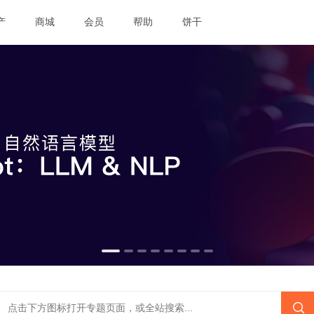
产
商城
会员
帮助
饼干