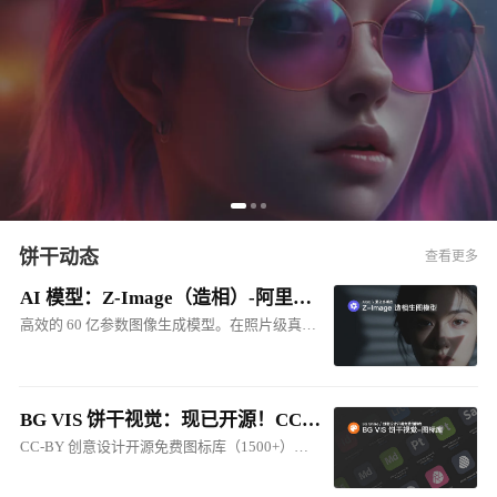
饼干动态
查看更多
AI 模型：Z-Image（造相）-阿里出品的多模态生图模型
高效的 60 亿参数图像生成模型。在照片级真实感图像生成和中英双语文本渲染方面效果突出，其品质可与 FLUX.2 等顶级商业模型媲美
BG VIS 饼干视觉：现已开源！CC-BY 创意设计开源免费图标库
CC-BY 创意设计开源免费图标库（1500+），包括：软件图标、硬件图标、人工智能图标、网站图标、产品图标、系统图标等...