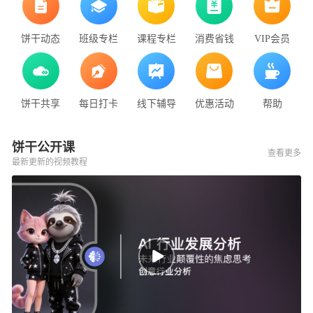
饼干动态
班级专栏
课程专栏
消费省钱
VIP会员
饼干共享
每日打卡
线下辅导
优惠活动
帮助
饼干公开课
查看更多
最新更新的视频教程