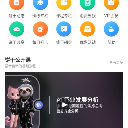
饼干动态
班级专栏
课程专栏
消费省钱
VIP会员
饼干共享
每日打卡
线下辅导
优惠活动
帮助
饼干公开课
查看更多
最新更新的视频教程